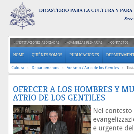
INSTITUCIONES ASOCIADAS
ASAMBLEAS PLENARIAS
CONTACTOS
HOME
QUIÉNES SOMOS
PUBLICACIONES
DEPARTAMEN
Cultura
Departamentos
Ateísmo / Atrio de los Gentiles
Test
OFRECER A LOS HOMBRES Y MU
ATRIO DE LOS GENTILES
Nel contesto
evangelizzaz
e urgente del