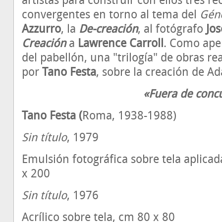
artistas para construir con ellos tres re
convergentes en torno al tema del
Gén
Azzurro
, la
De-creación
, al fotógrafo
Jos
Creación
a
Lawrence Carroll
. Como ape
del pabellón, una "trilogía" de obras re
por
Tano Festa
, sobre la creación de Ad
«Fuera de conc
Tano Festa
(
Roma, 1938-1988)
Sin título
, 1979
Emulsión fotográfica sobre tela aplicad
x 200
Sin título
, 1976
Acrílico sobre tela, cm 80 x 80