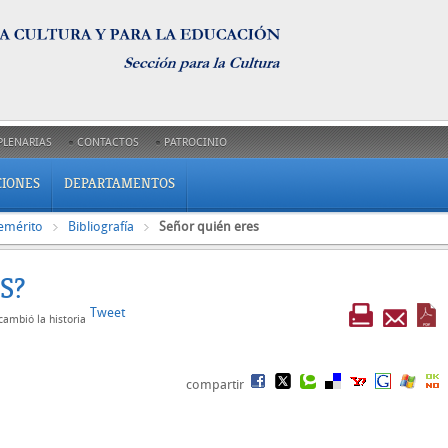
PLENARIAS
CONTACTOS
PATROCINIO
CIONES
DEPARTAMENTOS
emérito
Bibliografía
Señor quién eres
S?
Tweet
ambió la historia
compartir