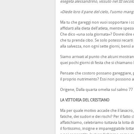
esegeta alessandrino, vissuto nel III secol
«Diede loro il pane del cielo, l'uomo mangiò
Ma tu che gareggi non vuoi sopportare i colp
affidarti alla dieta dell'atleta, mentre spe
Che dico «una sola giornata»? Dovrei dire 
che tu prenda cibo. Se solo potessi recarti 
alla salvezza, non ogni sette giorni, bensì 
Siamo arrivati al punto che alcuni mostrano 
quei pochi giorni di festa che si chiamano l
Pensate che costoro possano gareggiare, p
il proprio nutrimento? Essi non possono a
Origene, Dalla quarta omelia sul salmo 77
LA VITTORIA DEL CRISTIANO
Ma per quale motivo accade che il lavacro, 
fatiche, dei sudori e dei rischi? Per il fat
affatichiamo, celebriamo tuttavia la lotta 
il fortissimo, insigne e impareggiabile lot