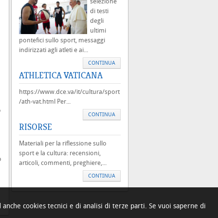
selezione
di testi
degli
ultimi
pontefici sullo sport, messaggi
indirizzati agli atleti e ai...
CONTINUA
ATHLETICA VATICANA
https://www.dce.va/it/cultura/sport
/ath-vat.html Per...
o
CONTINUA
RISORSE
Materiali per la riflessione sullo
sport e la cultura: recensioni,
o
articoli, commenti, preghiere,...
CONTINUA
 anche cookies tecnici e di analisi di terze parti. Se vuoi saperne di