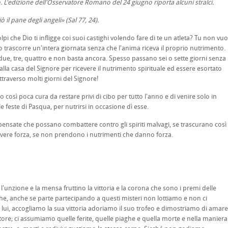
o. L'edizione dell'Osservatore Romano del 24 giugno riporta alcuni stralci.
 il pane degli angeli» (Sal 77, 24).
i che Dio ti infligge coi suoi castighi volendo fare di te un atleta? Tu non vuo
sso trascorre un'intera giornata senza che l'anima riceva il proprio nutrimento.
due, tre, quattro e non basta ancora. Spesso passano sei o sette giorni senza
alla casa del Signore per ricevere il nutrimento spirituale ed essere esortato
attraverso molti giorni del Signore!
così poca cura da restare privi di cibo per tutto l'anno e di venire solo in
e feste di Pasqua, per nutrirsi in occasione dì esse.
ensate che possano combattere contro gli spiriti malvagi, se trascurano così
vere forza, se non prendono i nutrimenti che danno forza.
l'unzione e la mensa fruttino la vittoria e la corona che sono i premi delle
to che, anche se parte partecipando a questi misteri non lottiamo e non ci
di lui, accogliamo la sua vittoria adoriamo il suo trofeo e dimostriamo di amare
tatore; ci assumiamo quelle ferite, quelle piaghe e quella morte e nella maniera