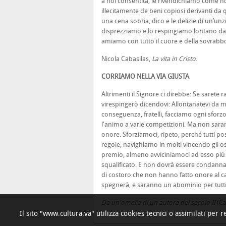
a noi consentita, le rivendichiamo come no
illecitamente de beni copiosi derivanti da q
una cena sobria, dico e le delizie di un’un
disprezziamo e lo respingiamo lontano da n
amiamo con tutto il cuore e della sovrab
Nicola Cabasilas,
La vita in Cristo
.
CORRIAMO NELLA VIA GIUSTA
Altrimenti il Signore ci direbbe: Se sarete
vi
respingerò dicendovi: Allontanatevi da me
conseguenza, fratelli, facciamo ogni sfor
l'animo a varie competizioni. Ma non sara
onore. Sforziamoci, ripeto, perché tutti p
regole, navighiamo in mol­ti vincendo gli o
premio, almeno avviciniamoci ad esso più c
squalificato. E non dovrà essere condannato
di costoro che non hanno fatto onore al cara
spegnerà, e saranno un abominio per tutti»
Da un'omelia di un autore del secolo II
(Ca
Il sito "www.cultura.va" utilizza cookies tecnici o assimilati per 