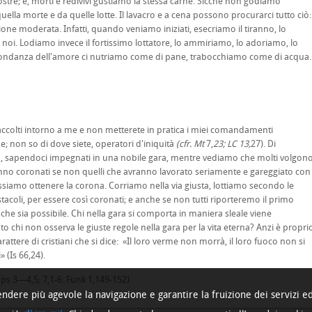
stre; e, morti e redivivi gustiamo la stessa carne. Sicché non godiamo
uella morte e da quelle lotte. Il lavacro e a cena possono procurarci tutto ciò:
zione moderata. Infatti, quando veniamo iniziati, esecriamo il tiranno, lo
oi. Lodiamo invece il fortissimo lottatore, lo ammiriamo, lo adoriamo, lo
bondanza dell'amore ci nutriamo come di pane, trabocchiamo come di acqua.
 raccolti intorno a me e non metterete in pratica i miei comandamenti
; non so di dove siete, operatori d'iniquità
(cfr. Mt
7,
23; LC
13,
27). Di
zo, sapendoci impegnati in una nobile gara, mentre vediamo che molti volgon
nno coronati se non quelli che avranno lavorato seriamente e gareg­giato con
ossiamo ottenere la corona. Corriamo nella via giusta, lottiamo secondo le
stacoli, per essere così coronati; e anche se non tutti riporteremo il primo
he sia possibile. Chi nella gara si comporta in maniera sleale viene
 chi non osserva le giuste regole nella gara per la vita eterna? Anzi è propri
ttere di cristiani che si dice:
«Il loro verme non morrà, il loro fuoco non si
 (Is 66,24).
ps 3—4,5; 7,1-6: Funk 1,149-152)
rendere più agevole la navigazione e garantire la fruizione dei servizi ed