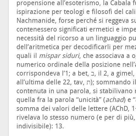
propensione all’esoterismo, la Cabala 
ispirazione per teologi e filosofi del ca
Nachmanide, forse perché si reggeva sull
contenessero significati ermetici e imper
necessità del ricorso a un linguaggio 
dell’aritmetica per decodificarli per me
quali il
mispar siduri
, che associava a o
numerico ordinale della posizione nell’al
corrispondeva l’1; a bet, ב, il 2, a gimel, ג, il 3 e così via fino
all’ultima delle 22, tav, ת); sommando il valore di ogni lettera
contenuta in una parola, si stabilivano
quella fra la parola “unicità” (
achad
) e 
somma dei valori delle lettere (AChD, 
rivelava lo stesso numero (e per di più
indivisibile): 13.