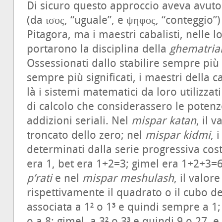
Di sicuro questo approccio aveva avuto
(da ισος, “uguale”, e ψηφος, “conteggio”)
Pitagora, ma i maestri cabalisti, nelle l
portarono la disciplina della
ghematria
Ossessionati dallo stabilire sempre più 
sempre più significati, i maestri della 
là i sistemi matematici da loro utilizza
di calcolo che considerassero le potenz
addizioni seriali. Nel
mispar katan
, il 
troncato dello zero; nel
mispar kidmi
, 
determinati dalla serie progressiva costru
era 1, bet era 1+2=3; gimel era 1+2+3=6,
p’rati
e nel
mispar meshulash
, il valor
rispettivamente il quadrato o il cubo de
associata a 1² o 1³ e quindi sempre a 1; 
o a 8; gimel, a 3² o 3³ e quindi 9 o 27, e