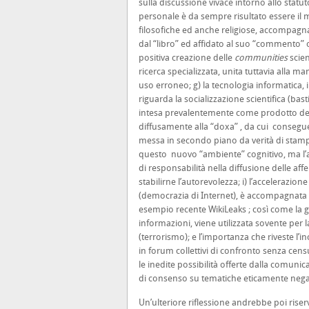
sulla discussione vivace intorno allo statu
personale è da sempre risultato essere il mot
filosofiche ed anche religiose, accompagnata
dal “libro” ed affidato al suo “commento” 
positiva creazione delle
communities
scien
ricerca specializzata, unita tuttavia alla 
uso erroneo; g) la tecnologia informatica,
riguarda la socializzazione scientifica (bas
intesa prevalentemente come prodotto del
diffusamente alla “doxa” , da cui consegue 
messa in secondo piano da verità di stampo r
questo nuovo “ambiente” cognitivo, ma l’an
di responsabilità nella diffusione delle aff
stabilirne l’autorevolezza; i) l’accelerazio
(democrazia di Internet), è accompagnata dal
esempio recente WikiLeaks ; così come la g
informazioni, viene utilizzata sovente per 
(terrorismo);
e l’importanza che riveste l’i
in forum collettivi di confronto senza cens
le inedite possibilità offerte dalla comunica
di consenso su tematiche eticamente nega
Un’ulteriore riflessione andrebbe poi riser