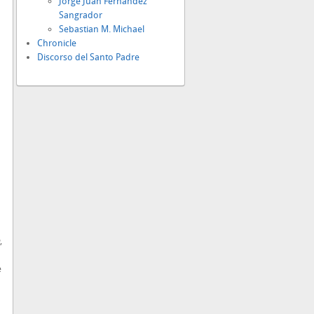
Jorge Juan Fernández
Sangrador
Sebastian M. Michael
Chronicle
Discorso del Santo Padre
,
e