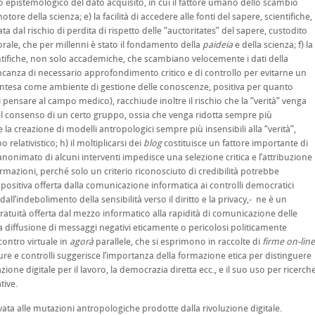
to epistemologico del dato acquisito, in cui il fattore umano dello scambio
ore della scienza; e) la facilità di accedere alle fonti del sapere, scientifiche,
 dal rischio di perdita di rispetto delle “auctoritates” del sapere, custodito
orale, che per millenni è stato il fondamento della
paideia
e della scienza; f) la
tifiche, non solo accademiche, che scambiano velocemente i dati della
mancanza di necessario approfondimento critico e di controllo per evitarne un
 intesa come ambiente di gestione delle conoscenze, positiva per quanto
ti pensare al campo medico), racchiude inoltre il rischio che la “verità” venga
 consenso di un certo gruppo, ossia che venga ridotta sempre più
la creazione di modelli antropologici sempre più insensibili alla “verità”,
elativistico; h) il moltiplicarsi dei
blog
costituisce un fattore importante di
onimato di alcuni interventi impedisce una selezione critica e l’attribuzione
ermazioni, perché solo un criterio riconosciuto di credibilità potrebbe
ne positiva offerta dalla comunicazione informatica ai controlli democratici
l’indebolimento della sensibilità verso il diritto e la privacy,- ne è un
ratuità offerta dal mezzo informatico alla rapidità di comunicazione delle
la diffusione di messaggi negativi eticamente o pericolosi politicamente
ncontro virtuale in
agorà
parallele, che si esprimono in raccolte di
firme on-line
ure e controlli suggerisce l’importanza della formazione etica per distinguere
zione digitale per il lavoro, la democrazia diretta ecc., e il suo uso per ricerch
tive.
vata alle mutazioni antropologiche prodotte dalla rivoluzione digitale.