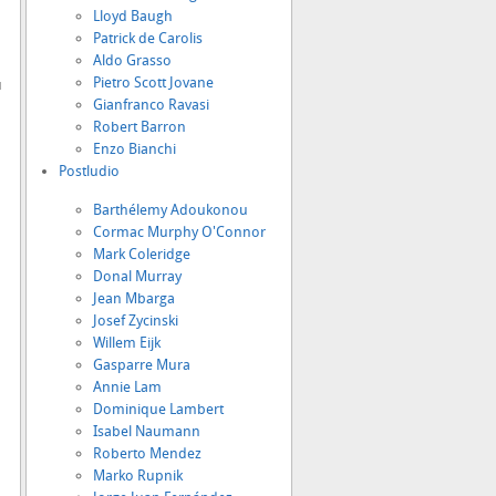
Lloyd Baugh
Patrick de Carolis
Aldo Grasso
Pietro Scott Jovane
ù
Gianfranco Ravasi
Robert Barron
Enzo Bianchi
Postludio
Barthélemy Adoukonou
Cormac Murphy O'Connor
Mark Coleridge
Donal Murray
Jean Mbarga
Josef Zycinski
Willem Eijk
Gasparre Mura
Annie Lam
Dominique Lambert
Isabel Naumann
Roberto Mendez
Marko Rupnik