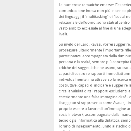
Le numerose tematiche emerse: l’“esperien
comunicazione intesa non più in senso pir
dei linguaggi, il “multitasking” e i “social
relazionale dell’uomo, sono stati al centro
vasto ambito ecclesiale al fine di una adeg
livelli.
Su invito del Card. Ravasi, vorrei suggerir
proseguire ulteriormente l’importante rifle
partecipative, accompagnata dalla diminuz
persona e la realtà, sempre più concepita
critiche dei soggetti che ne usano, soprattu
capaci di costruire rapporti immediati ann
individualmente, ma attraverso la ricerca e l
costruttive, capaci di indicare e suggerire 
circa la validità di tali rapporti escludenti
esteriormente una falsa immagine di sé - 
il soggetto si rappresenta come Avatar,- in
proprio essere a favore di un’immagine artif
social network, accompagnate dalla mancanza
tecnologia informatica alla didattica, semp
l’orario di insegnamento, unito al rischio 