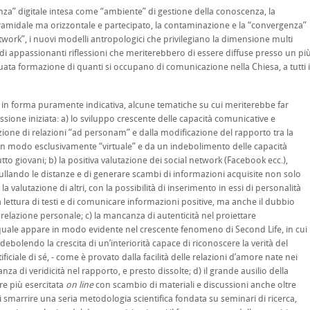
za” digitale intesa come “ambiente” di gestione della conoscenza, la
amidale ma orizzontale e partecipato, la contaminazione e la “convergenza”
 network”, i nuovi modelli antropologici che privilegiano la dimensione multi
 di appassionanti riflessioni che meriterebbero di essere diffuse presso un pi
uata formazione di quanti si occupano di comunicazione nella Chiesa, a tutti i
e, in forma puramente indicativa, alcune tematiche su cui meriterebbe far
ssione iniziata: a) lo sviluppo crescente delle capacità comunicative e
ione di relazioni “ad personam” e dalla modificazione del rapporto tra la
 in modo esclusivamente “virtuale” e da un indebolimento delle capacità
tto giovani; b) la positiva valutazione dei social network (Facebook ecc.),
ullando le distanze e di generare scambi di informazioni acquisite non solo
a valutazione di altri, con la possibilità di inserimento in essi di personalità
la lettura di testi e di comunicare informazioni positive, ma anche il dubbio
 la relazione personale; c) la mancanza di autenticità nel proiettare
quale appare in modo evidente nel crescente fenomeno di Second Life, in cui
debolendo la crescita di un’interiorità capace di riconoscere la verità del
iciale di sé, - come è provato dalla facilità delle relazioni d’amore nate nei
 di veridicità nel rapporto, e presto dissolte; d) il grande ausilio della
re più esercitata
on line
con
scambio di materiali e discussioni anche oltre
di smarrire una seria metodologia scientifica fondata su seminari di ricerca,