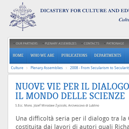
OUR PARTNERS
PLENARY ASSEMBLIES
CONTACTS
PATRONAGE
HOME
WHO WE ARE
PUBLICATIONS
DEPARTMENTS
Culture
Plenary Assemblies
2008 - From Secularism to Secularit
NUOVE VIE PER IL DIALOGO
IL MONDO DELLE SCIENZE
S.Ecc. Mons. Józef Mirosław Życiński, Arcivescovo di Lublino
Una difficoltà seria per il dialogo tra la
costituita dai lavori di autori quali Ri