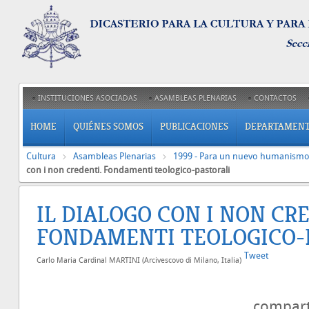
INSTITUCIONES ASOCIADAS
ASAMBLEAS PLENARIAS
CONTACTOS
HOME
QUIÉNES SOMOS
PUBLICACIONES
DEPARTAMEN
Cultura
Asambleas Plenarias
1999 - Para un nuevo humanismo 
con i non credenti. Fondamenti teologico-pastorali
IL DIALOGO CON I NON CR
FONDAMENTI TEOLOGICO-
Tweet
Carlo Maria Cardinal MARTINI (Arcivescovo di Milano, Italia)
compar