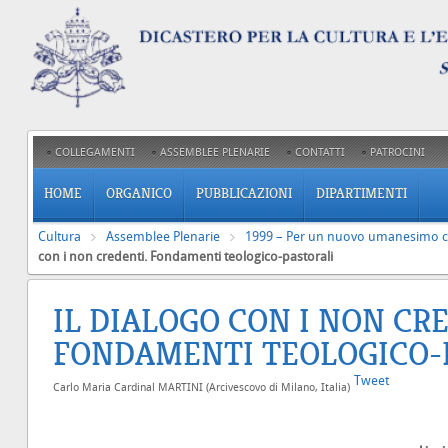
COLLEGAMENTI
ASSEMBLEE PLENARIE
CONTATTI
PATROCINI
HOME
ORGANICO
PUBBLICAZIONI
DIPARTIMENTI
Cultura
Assemblee Plenarie
1999 – Per un nuovo umanesimo cr
con i non credenti. Fondamenti teologico-pastorali
IL DIALOGO CON I NON CR
FONDAMENTI TEOLOGICO-
Tweet
Carlo Maria Cardinal MARTINI (Arcivescovo di Milano, Italia)