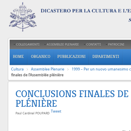
COLLEGAMENTI
ASSEMBLEE PLENARIE
CONTATTI
PATROCINI
HOME
ORGANICO
PUBBLICAZIONI
DIPARTIMENTI
Cultura
Assemblee Plenarie
1999 – Per un nuovo umanesimo cr
finales de l’Assemblée plénière
CONCLUSIONS FINALES DE
PLÉNIÈRE
Tweet
Paul Cardinal POUPARD