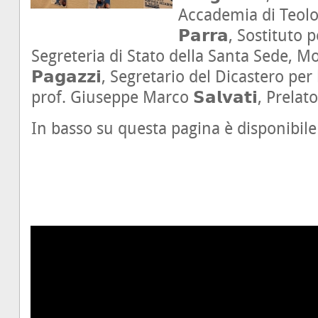
Accademia di Teolog
𝗣𝗮𝗿𝗿𝗮, Sostituto 
Segreteria di Stato della Santa Sede, M
𝗣𝗮𝗴𝗮𝘇𝘇𝗶, Segretario del Dicastero per
prof. Giuseppe Marco 𝗦𝗮𝗹𝘃𝗮𝘁𝗶, Prela
In basso su questa pagina è disponibile