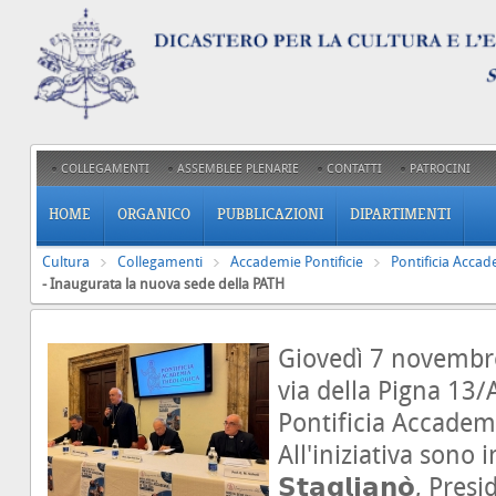
COLLEGAMENTI
ASSEMBLEE PLENARIE
CONTATTI
PATROCINI
HOME
ORGANICO
PUBBLICAZIONI
DIPARTIMENTI
Cultura
Collegamenti
Accademie Pontificie
Pontificia Accad
- Inaugurata la nuova sede della PATH
Giovedì 7 novembre
via della Pigna 13
Pontificia Accademi
All'iniziativa sono
𝗦𝘁𝗮𝗴𝗹𝗶𝗮𝗻𝗼̀, Pr