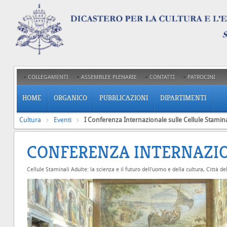
COLLEGAMENTI
ASSEMBLEE PLENARIE
CONTATTI
PATROCINI
HOME
ORGANICO
PUBBLICAZIONI
DIPARTIMENTI
Cultura
Eventi
I Conferenza Internazionale sulle Cellule Stamina
CONFERENZA INTERNAZI
Cellule Staminali Adulte: la scienza e il futuro dell'uomo e della cultura, Città 