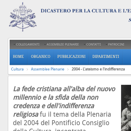
COLLEGAMENTI
ASSEMBLEE PLENARIE
CONTATTI
PATROCINI
HOME
ORGANICO
PUBBLICAZIONI
DIPARTIMENTI
Cultura
Assemblee Plenarie
2004 - L'ateismo e l'indifferenza
La fede cristiana all'alba del nuovo
millennio e la sfida della non
credenza e dell'indifferenza
religios
a
fu il tema della Plenaria
del 2004 del Pontificio Consiglio