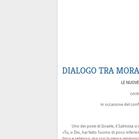
DIALOGO TRA MORA
LE NUOVE
Lecti
in occasione del con
Uno dei poeti di Israele, il Salmista si 
«Tu, o Dio, hai fatto l’uomo di poco inferio
lirica e religiosa, ma con la stessa ammiraz