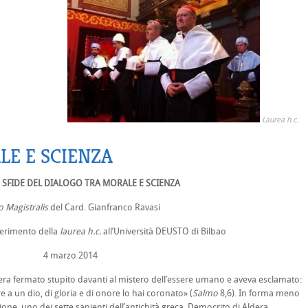
Laurea h.c.
LE E SCIENZA
 SFIDE DEL DIALOGO TRA MORALE E SCIENZA
o Magistralis
del Card. Gianfranco Ravasi
ferimento della
laurea h.c.
all’Università DEUSTO di Bilbao
4 marzo 2014
era fermato stupito davanti al mistero dell’essere umano e aveva esclamato:
re a un dio, di gloria e di onore lo hai coronato» (
Salmo
8,6). In forma meno
ione, uno dei sette sapienti dell’antichità greca, Democrito di Aldera,