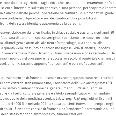
 da interrogazioni di taglio etico che costituiranno certamente le sfide
e scienza. Intervenire sul testo genetico di una persona, per scoprire e liberar
ma è anche delicato perché l’operazione ha confini fluidi e prospettive ignote.
rare problemi di tipo etico e sociale, conducendo a possibilità di
ronti della stessa identità e autonomia della persona.
nesimo
, elaborato da Julien Huxley in chiave sociale e trasferito negli anni ’80
n l’apertura di panorami spesso vertiginosi: pensiamo alle nuove tecniche
 all’intelligenza artificiale, alla neurofarmacologia, alla crionica, alle
a quanto viene riassunto nell’acronimo inglese GRIN (Genetics, Robotics,
 Come affermava Robin Hanson, «il transumanesimo è l’idea secondo cui le
o il mondo nel prossimo e nel successivo secolo al punto tale che i nostri
spetti, umani». Saranno appunto “transumani” e persino “postumani”,
estioni etiche di fronte a un simile orizzonte, quanto siano reali i rischi di
ù netti critici del transumanesimo, il fondatore della
Sun Microsystems
Bill
o un rischio di autoestinzione del genere umano. Tuttavia quanto sia
abile – a livello culturale generale e a titolo esemplificativo – in un ambito
, quello della medicina estetica. Infatti, negli USA negli ultimi 15 anni il
tato del 4000 % e nel solo 2011 la spesa per simili interventi – sempre negli
 di dollari. È evidente che si è di fronte a una “tendenza” inarrestabile e a una
 e dello stesso fenotipo antropologico, almeno esteriore.