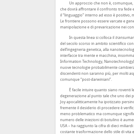
Un approccio che non è, comunque, esente
che dovrà affrontare il confronto tra fede 
il “linguaggio” interno ad esso è positivo, 
Le frontiere possono essere varcate e gene
manipolazione e di prevaricazione nei conf
In questa linea si colloca il
transuma
del secolo scorso in ambito scientifico co
dell’ingegneria genetica, alla nanotecnologia,
interfacce tra mente e macchina, insomma 
Information Technology, Nanotechnology).
nuove tecnologie probabilmente cambierann
discendenti non saranno più, per molti a
comunque “post-darwiniani”.
È facile intuire quanto siano roventi le qu
degenerazione al punto tale che uno dei pi
Joy apocalitticamente ha ipotizzato persin
fremente il desiderio di procedere è verific
meno problematico ma comunque significativo
numero delle iniezioni di botulino è aumen
USA – ha raggiunto la cifra di dieci miliardi
costante trasformazione dello stile di vita