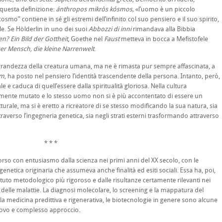
questa definizione:
ánthropos mikròs kósmos,
«l’uomo è un piccolo
o” contiene in sé gli estremi dell’infinito col suo pensiero e il suo spirito,
le. Se Hölderlin in uno dei suoi
Abbozzi di inni
rimandava alla Bibbia
n? Ein Bild der Gottheit
, Goethe nel
Faust
metteva in bocca a Mefistofele
er Mensch, die kleine Narrenwelt
.
ndezza della creatura umana, ma ne è rimasta pur sempre affascinata, a
um
, ha posto nel pensiero l’identità trascendente della persona. Intanto, però,
e e caduca di quell’essere dalla spiritualità gloriosa. Nella cultura
mente mutato e lo stesso uomo non si è più accontentato di essere un
turale, ma si è eretto a ricreatore di se stesso modificando la sua natura, sia
verso l’ingegneria genetica, sia negli strati esterni trasformando attraverso
* * *
con entusiasmo dalla scienza nei primi anni del XX secolo, con le
genetica originaria che assumeva anche finalità ed esiti sociali. Essa ha, poi,
tuto metodologico più rigoroso e dalle risultanze certamente rilevanti nei
 delle malattie. La diagnosi molecolare, lo screening e la mappatura del
 medicina predittiva e rigenerativa, le biotecnologie in genere sono alcune
uovo e complesso approccio.