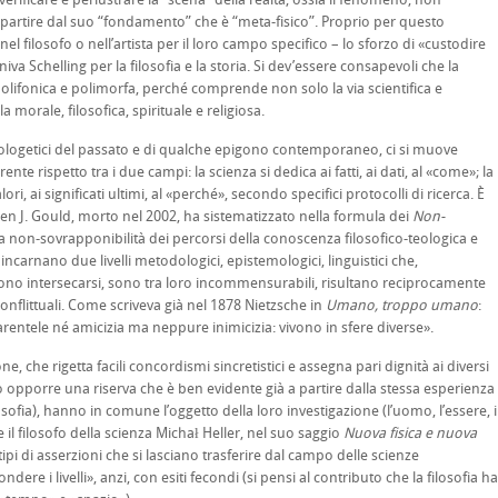
a partire dal suo “fondamento” che è “meta-fisico”. Proprio per questo
el filosofo o nell’artista per il loro campo specifico – lo sforzo di «custodire
 Schelling per la filosofia e la storia. Si dev’essere consapevoli che la
onica e polimorfa, perché comprende non solo la via scientifica e
 morale, filosofica, spirituale e religiosa.
o apologetici del passato e di qualche epigono contemporaneo, ci si muove
e rispetto tra i due campi: la scienza si dedica ai fatti, ai dati, al «come»; la
ori, ai significati ultimi, al «perché», secondo specifici protocolli di ricerca. È
hen J. Gould, morto nel 2002, ha sistematizzato nella formula dei
Non-
 non-sovrapponibilità dei percorsi della conoscenza filosofico-teologica e
incarnano due livelli metodologici, epistemologici, linguistici che,
ono intersecarsi, sono tra loro incommensurabili, risultano reciprocamente
conflittuali. Come scriveva già nel 1878 Nietzsche in
Umano, troppo umano
:
rentele né amicizia ma neppure inimicizia: vivono in sfere diverse».
ne, che rigetta facili concordismi sincretistici e assegna pari dignità ai diversi
erò opporre una riserva che è ben evidente già a partire dalla stessa esperienza
osofia), hanno in comune l’oggetto della loro investigazione (l’uomo, l’essere, i
 filosofo della scienza Michał Heller, nel suo saggio
Nuova fisica e nuova
i di asserzioni che si lasciano trasferire dal campo delle scienze
dere i livelli», anzi, con esiti fecondi (si pensi al contributo che la filosofia ha