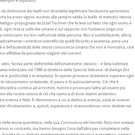
e «tempo» e «spazio»).
 distinzione dei livelli non dovrebbe legittimare l’esclusione aprioristica
sì che ha preso vigore, accanto alla sempre valida (a livello di metodo) «teoria
el dialogo» propugnata da Józef Tischner che fa leva sul fatto che ogni uomo è
i, ogni ricerca sulla vita umana e sul rapporto con l’universo esige una
e si intrecciano tra loro nell’unicità della persona. Non è soddisfacente, allora,
icalmente i contributi scientifici da quelli filosofici e viceversa, pena una
ltà e dell’autenticità della stessa conoscenza umana che non è monodica, cioè
o-affettiva (le pascaliane «ragioni del cuore»).
tro, faceva parte dell’eredità dell’umanesimo classico – è fatta balenare
eva indirizzato nel 1988 al direttore della Specola Vaticana: «Il dialogo [tra
ire in profondità e in ampiezza. In questo processo dobbiamo superare ogni
di riduzionismo unilaterale, di paura e di autoisolamento. Ciò che è
ciplina continui ad arricchire, nutrire e provocare l’altra ad essere più
re alla nostra visione di ciò che siamo e di dove stiamo andando».
a scienza e fede. Il «fenomeno» a cui si dedica la scienza, ossia la «scena»
dal «fondamento» e, quindi, esperienza e «trascendenza» sono distinte nei
 della teoria quantistica, nella sua
Conoscenza del mondo fisico
non esitava
sono in contrasto, ma hanno bisogno l’una dell’altra per completarsi nella
i tratta di un dialogo epistemologicamente rigoroso e rispettoso, persino