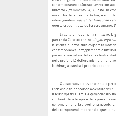
contemporaneo di Socrate, aveva coniato 
universo» (frammento 34). Questo “microcosm
ma anche della creaturalità fragile e morta
interrogandosi:
Was ist der Menschen Lebe
questo crudo ritratto dell’essere umano:
D
La cultura moderna ha smitizzato la gra
partire da Cartesio che, nel
Cogito ergo s
la scienza puntava sulla corporeità material
contemporanea l’atteggiamento è ulterior
passivo osservatore della sua identità strut
nelle profondità dell’organismo umano attra
la chirurgia estetica il proprio apparire.
Questo nuovo orizzonte è stato percorso 
rischiose e fin pericolose avventure dell’eu
lasciato spazio all’attuale
genetica
dallo sta
confronti della terapia e della prevenzione
genoma umano, le proteine terapeutiche, la
delle componenti importanti di questo n