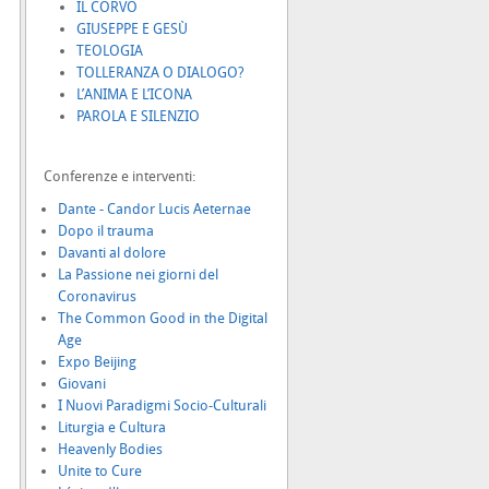
IL CORVO
GIUSEPPE E GESÙ
TEOLOGIA
TOLLERANZA O DIALOGO?
L’ANIMA E L’ICONA
PAROLA E SILENZIO
Conferenze e interventi:
Dante - Candor Lucis Aeternae
Dopo il trauma
Davanti al dolore
La Passione nei giorni del
Coronavirus
The Common Good in the Digital
Age
Expo Beijing
Giovani
I Nuovi Paradigmi Socio-Culturali
Liturgia e Cultura
Heavenly Bodies
Unite to Cure