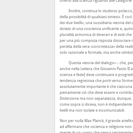
offerto alla scienza riguardo alle categori
Inoltre, continua lo studioso polacco, «la
della possibilità di qualsiasi sintesi». È co
dei due livelli», una sussidiaria «teoria d
dotato di una coscienza unificante e, quind
pluralità armonica di itinerari e di esiti ch
per una più compiuta risposta dissociare rad
perdita della vera «concretezza» della rea
solo razionale e formale, ma anche simbolic
Questa «teoria del dialogo» – che, per al
anche nella Lettera che Giovanni Paolo II av
scienza e fede] deve continuare e progred
tendenza regressiva che porti verso forme 
assolutamente importante è che ciascuna dis
pienamente ciò che deve essere e contribui
Distinzione ma non separatezza, dunque, tr
come sopra si diceva, non è indipendente 
livelli ma non isolate e incomunicabili.
Non per nulla Max Planck, il grande artefice
ad affermare che «scienza e religione non 
mente di un uomo che pensa seriamente». S