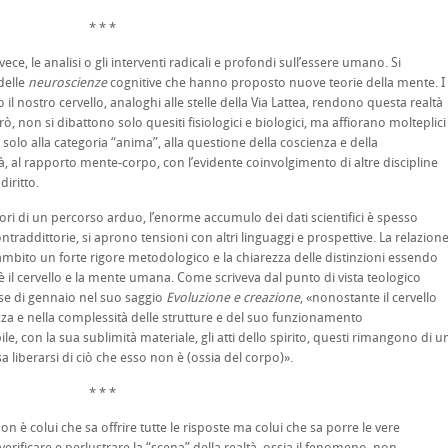
* * *
e, le analisi o gli interventi radicali e profondi sull’essere umano. Si
delle
neuroscienze
cognitive che hanno proposto nuove teorie della mente. I
 nostro cervello, analoghi alle stelle della Via Lattea, rendono questa realtà
non si dibattono solo quesiti fisiologici e biologici, ma affiorano molteplici
o solo alla categoria “anima”, alla questione della coscienza e della
ità, al rapporto mente-corpo, con l’evidente coinvolgimento di altre discipline
diritto.
di un percorso arduo, l’enorme accumulo dei dati scientifici è spesso
traddittorie, si aprono tensioni con altri linguaggi e prospettive. La relazion
o ambito un forte rigore metodologico e la chiarezza delle distinzioni essendo
è il cervello e la mente umana. Come scriveva dal punto di vista teologico
e di gennaio nel suo saggio
Evoluzione e creazione
, «nonostante il cervello
za e nella complessità delle strutture e del suo funzionamento
e, con la sua sublimità materiale, gli atti dello spirito, questi rimangono di u
a liberarsi di ciò che esso non è (ossia del corpo)».
* * *
 colui che sa offrire tutte le risposte ma colui che sa porre le vere
rificare e perlustrare la “scena” della realtà, ossia il fenomeno, non