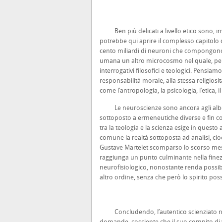
Ben più delicati a livello etico sono, invec
potrebbe qui aprire il complesso capitolo 
cento miliardi di neuroni che compongono il
umana un altro microcosmo nel quale, però, 
interrogativi filosofici e teologici. Pensiam
responsabilità morale, alla stessa religios
come l’antropologia, la psicologia, l’etica, il 
Le neuroscienze sono ancora agli albori 
sottoposto a ermeneutiche diverse e fin con
tra la teologia e la scienza esige in quest
comune la realtà sottoposta ad analisi, cio
Gustave Martelet scomparso lo scorso mes
raggiunga un punto culminante nella finez
neurofisiologico, nonostante renda possibil
altro ordine, senza che però lo spirito poss
Concludendo, l’autentico scienziato non è
domande, cosciente che il suo compito di ve