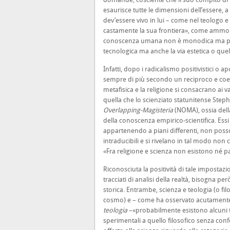
esaurisce tutte le dimensioni dell’essere, 
dev’essere vivo in lui – come nel teologo e n
castamente la sua frontiera», come ammoniva
conoscenza umana non è monodica ma polif
tecnologica ma anche la via estetica o quella
Infatti, dopo i radicalismo positivistici 
sempre di più secondo un reciproco e coerent
metafisica e la religione si consacrano ai val
quella che lo scienziato statunitense Step
Overlapping-Magisteria
(NOMA), ossia della
della conoscenza empirico-scientifica. Essi 
appartenendo a piani differenti, non poss
intraducibili e si rivelano in tal modo non 
«Fra religione e scienza non esistono né pa
Riconosciuta la positività di tale impostazio
tracciati di analisi della realtà, bisogna p
storica. Entrambe, scienza e teologia (o fil
cosmo) e – come ha osservato acutamente il
teologia
–«probabilmente esistono alcuni tip
sperimentali a quello filosofico senza confon