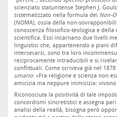
“perché”, secondo specifici protocolli di
scienziato statunitense Stephen J. Goul
sistematizzato nella formula dei
Non-Ov
(NOMA), ossia della non-sovrapponibilit
conoscenza filosofico-teologica e dell
scientifica. Essi incarnano due livelli m
linguistici che, appartenendo a piani d
intersecarsi, sono tra loro incommensur
reciprocamente intraducibili e si rivel
conflittuali. Come scriveva già nel 1878
umano
: «Fra religione e scienza non e
amicizia ma neppure inimicizia: vivono 
Riconosciuta la positività di tale imposta
concordismi sincretistici e assegna pari d
analisi della realtà, bisogna però oppo