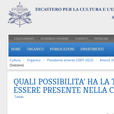
COLLEGAMENTI
ASSEMBLEE PLENARIE
CONTATTI
PATROCINI
HOME
ORGANICO
PUBBLICAZIONI
DIPARTIMENTI
Cultura
Organico
Presidente emerito (2007-2022)
Articoli, 
(Svizzera)
QUALI POSSIBILITA' HA LA
ESSERE PRESENTE NELLA 
Tweet