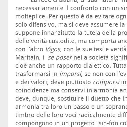
La fede cristiana, di sua natura “inc
necessariamente il confronto con un sim
molteplice. Per questo è da evitare ogn
solo difensivo, ma si deve assumere la 
suppone innanzitutto la tutela della pro
delle verità custodite, ma comporta anch
con l’altro
lógos
, con le sue tesi e veri
Maritain, il
se poser
nella società signi
cioè anche un rapporto dialettico. Tutta
trasformarsi in
imporsi
, se non con l’e
e dei valori, deve piuttosto
comporsi
in
coincidenze ma conservi in armonia anch
deve, dunque, sostituire il duetto che 
armonia tra loro un basso e un sopran
timbro delle loro voci radicalmente diff
compongono in un progetto “sin-fonico